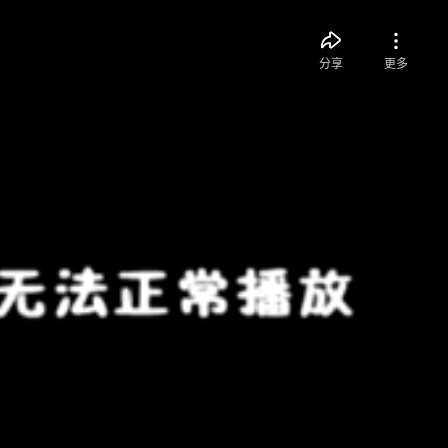
分享
更多