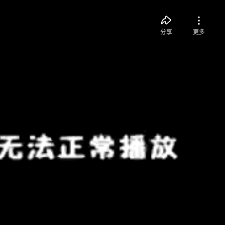
分享
更多