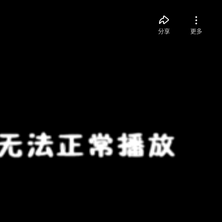
分享
更多