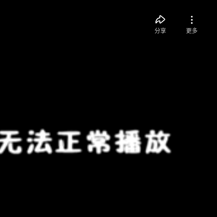
分享
更多