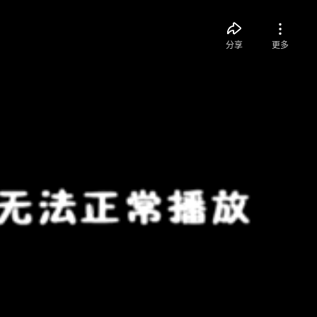
分享
更多