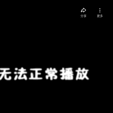
分享
更多