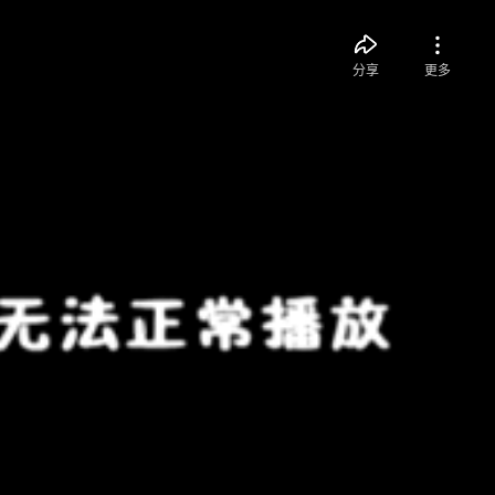
分享
更多