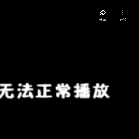
分享
更多