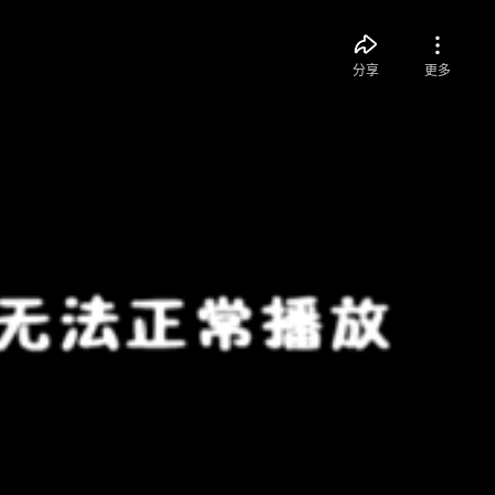
分享
更多