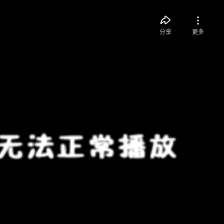
分享
更多