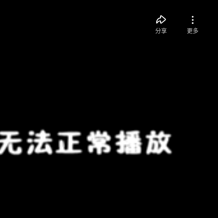
分享
更多