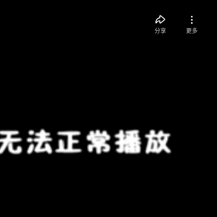
分享
更多