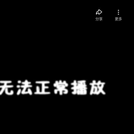
分享
更多