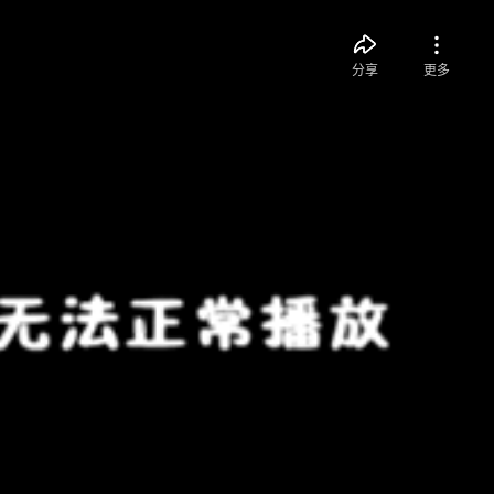
分享
更多