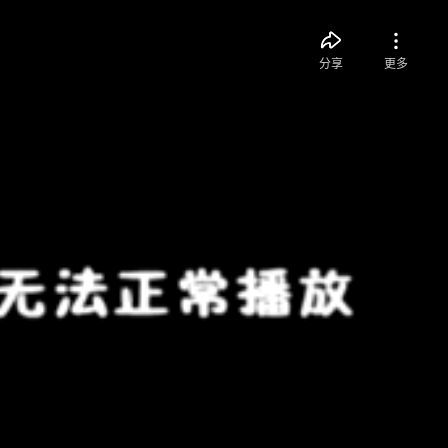
分享
更多