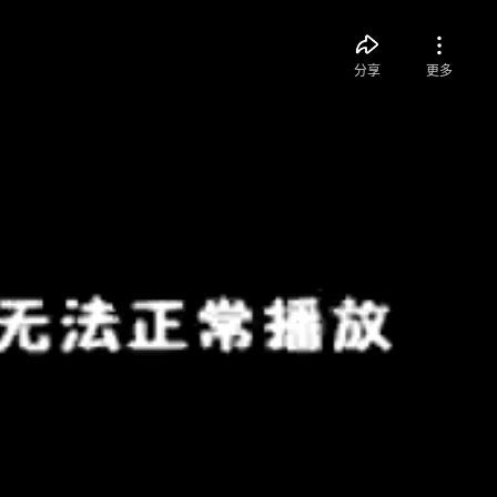
分享
更多