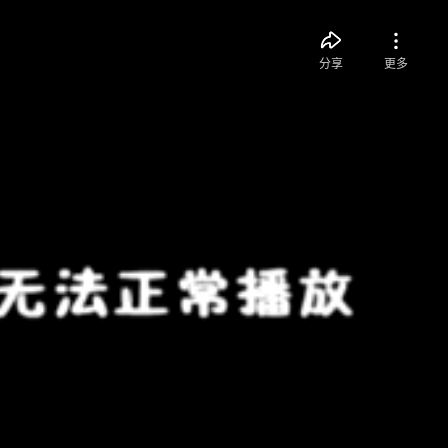
分享
更多