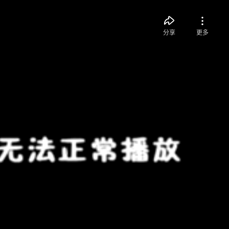
分享
更多