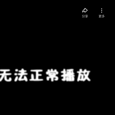
分享
更多