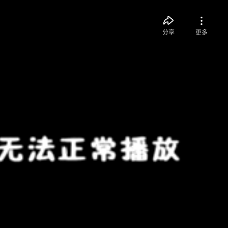
分享
更多