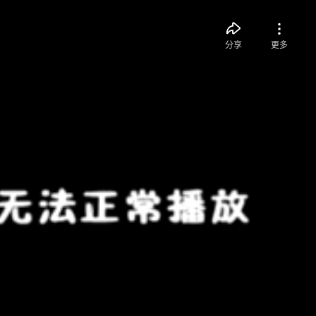
分享
更多