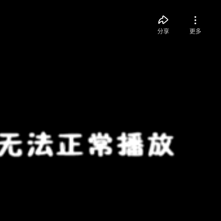
分享
更多