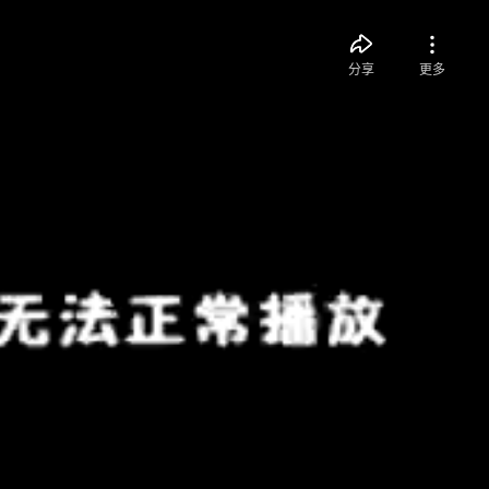
分享
更多