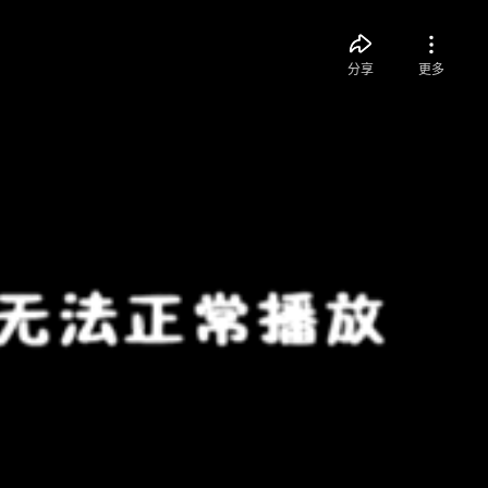
分享
更多