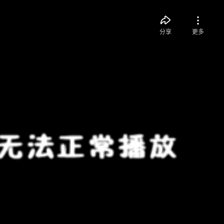
分享
更多