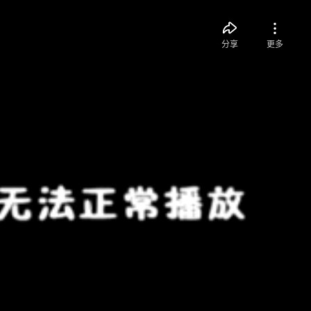
分享
更多