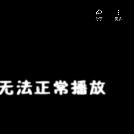
分享
更多