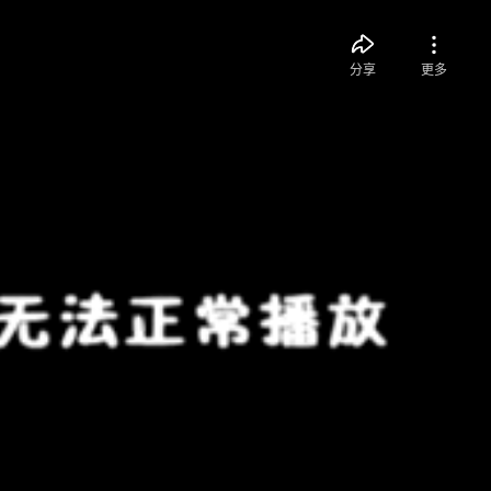
分享
更多