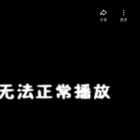
分享
更多