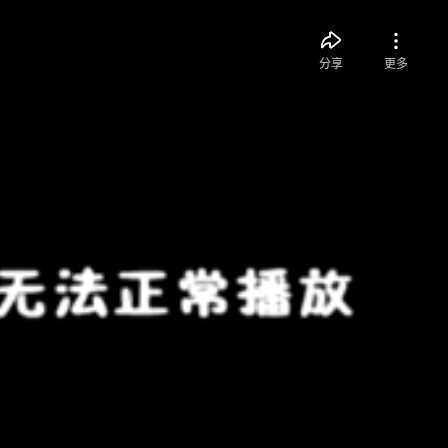
分享
更多