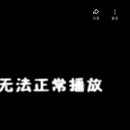
分享
更多