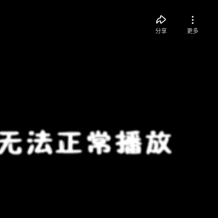
分享
更多