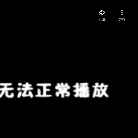
分享
更多