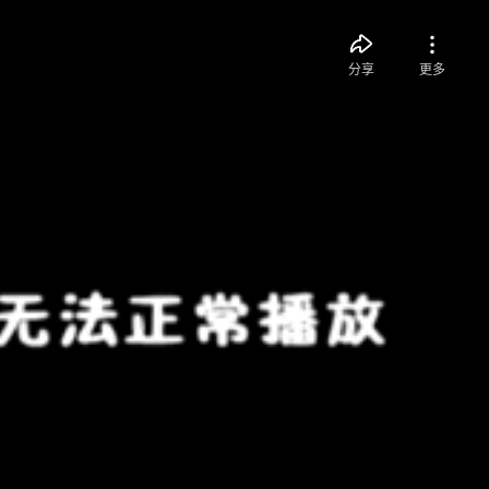
分享
更多