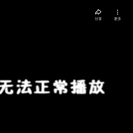
分享
更多