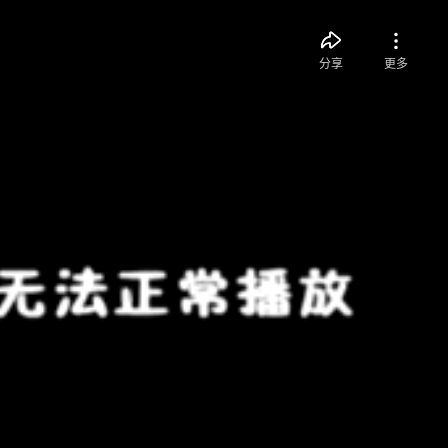
分享
更多