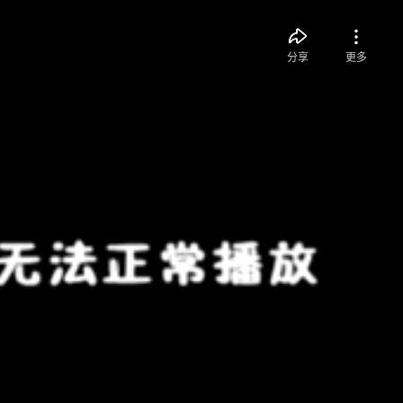
分享
更多