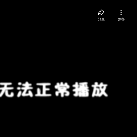
分享
更多