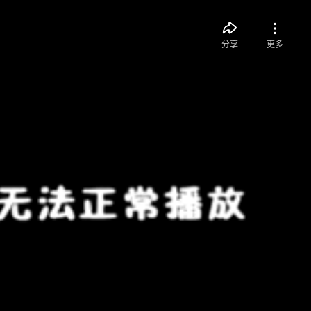
分享
更多