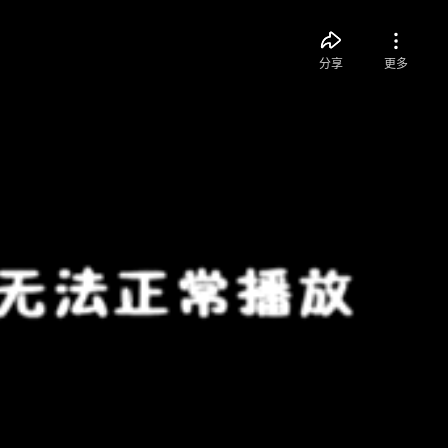
分享
更多