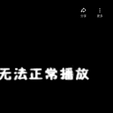
分享
更多