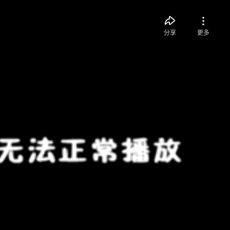
分享
更多