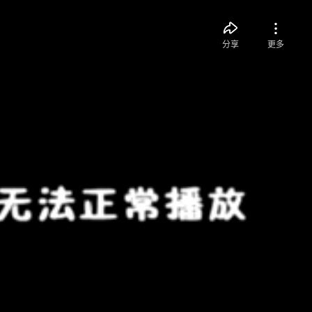
分享
更多