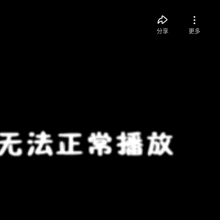
分享
更多