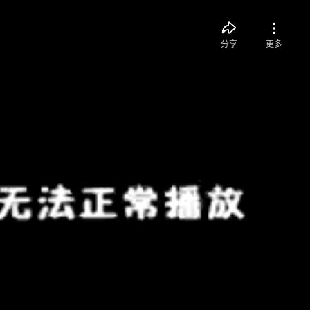
分享
更多