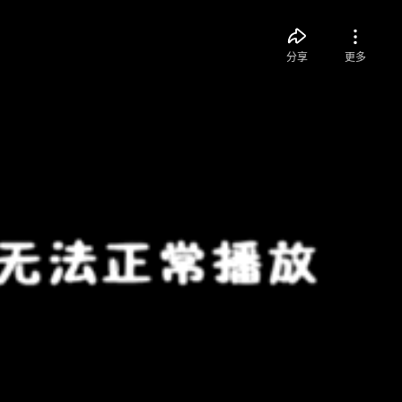
分享
更多