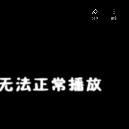
分享
更多