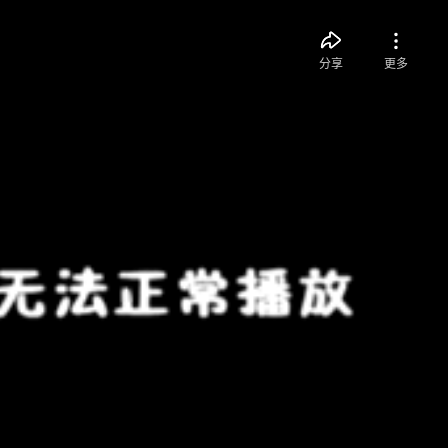
分享
更多