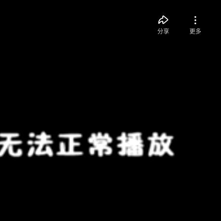
分享
更多