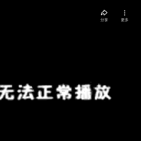
分享
更多